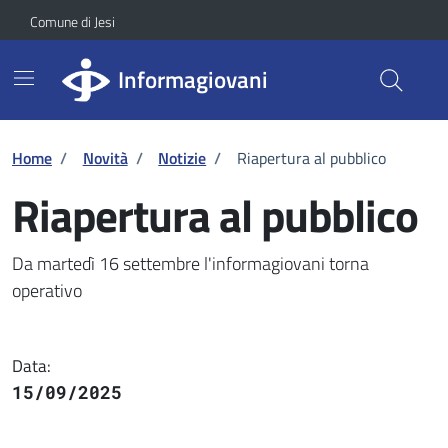
Vai ai contenuti
Vai al footer
Skip to Main Content
Comune di Jesi
Informagiovani
Home
/
Novità
/
Notizie
/
Riapertura al pubblico
Riapertura al pubblico
Dettaglio della notizia
Da martedì 16 settembre l'informagiovani torna
operativo
Data:
15/09/2025