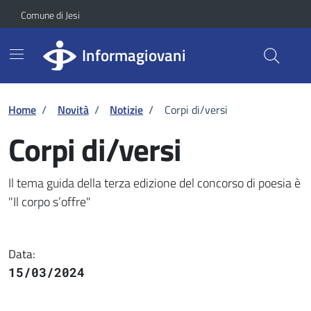
Vai ai contenuti
Vai al footer
Skip to Main Content
Comune di Jesi
Informagiovani
Home
/
Novità
/
Notizie
/
Corpi di/versi
Corpi di/versi
Dettaglio della notizia
Il tema guida della terza edizione del concorso di poesia è
"Il corpo s’offre"
Data:
15/03/2024