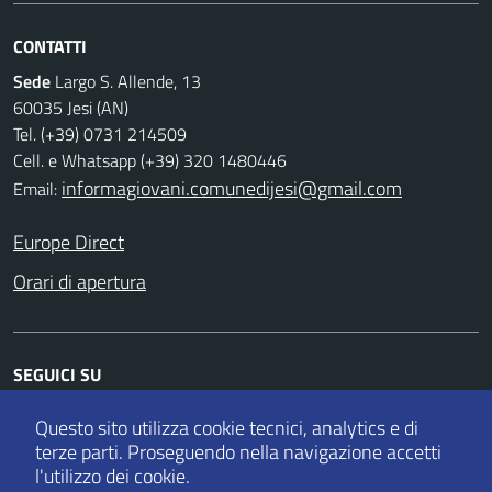
CONTATTI
Sede
Largo S. Allende, 13
60035 Jesi (AN)
Tel. (+39) 0731 214509
Cell. e Whatsapp (+39) 320 1480446
informagiovani.comunedijesi@gmail.com
Email:
Europe Direct
Orari di apertura
SEGUICI SU
Facebook
Twitter
Instagram
Whatsapp
Questo sito utilizza cookie tecnici, analytics e di
terze parti.
Proseguendo nella navigazione accetti
l'utilizzo dei cookie.