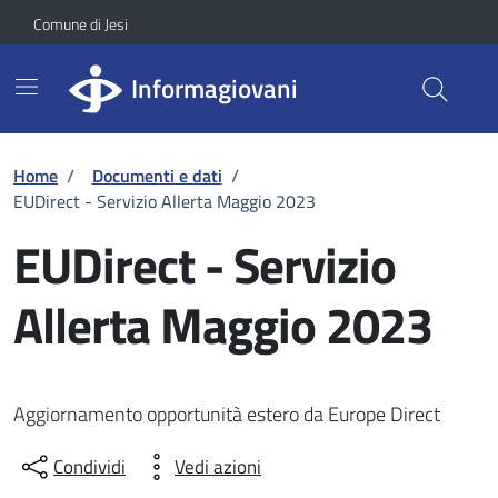
Vai ai contenuti
Vai al footer
Skip to Main Content
Comune di Jesi
Informagiovani
Home
/
Documenti e dati
/
EUDirect - Servizio Allerta Maggio 2023
EUDirect - Servizio
Allerta Maggio 2023
Aggiornamento opportunità estero da Europe Direct
Condividi
Vedi azioni