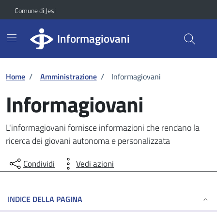
Vai ai contenuti
Vai al footer
Skip to Main Content
Comune di Jesi
Informagiovani
Home
/
Amministrazione
/
Informagiovani
Informagiovani
L'informagiovani fornisce informazioni che rendano la
ricerca dei giovani autonoma e personalizzata
Condividi
Vedi azioni
INDICE DELLA PAGINA