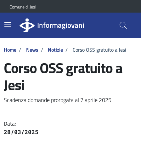
Vai ai contenuti
Vai al footer
Skip to Main Content
Comune di Jesi
Informagiovani
Home
/
News
/
Notizie
/
Corso OSS gratuito a Jesi
Corso OSS gratuito a
Jesi
Dettaglio della notizia
Scadenza domande prorogata al 7 aprile 2025
Data:
28/03/2025